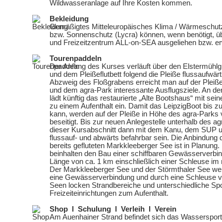
Wildwasseranlage auf Ihre Kosten kommen.
Bekleidung
Gemäßigtes Mitteleuropäisches Klima / Wärmeschut
bzw. Sonnenschutz (Lycra) können, wenn benötigt, ü
und Freizeitzentrum ALL-on-SEA ausgeliehen bzw. e
Tourenpaddeln
Der Anfang des Kurses verläuft über den Elstermühlg
und dem Pleißeflutbett folgend die Pleiße flussaufwär
Abzweig des Floßgrabens erreicht man auf der Pleiß
und dem agra-Park interessante Ausflugsziele. An de
lädt künftig das restaurierte „Alte Bootshaus“ mit sei
zu einem Aufenthalt ein. Damit das LeipzigBoot bis 
kann, werden auf der Pleiße in Höhe des agra-Parks v
beseitigt. Bis zur neuen Anlegestelle unterhalb des a
dieser Kursabschnitt dann mit dem Kanu, dem SUP 
flussauf- und abwärts befahrbar sein. Die Anbindung 
bereits gefluteten Markkleeberger See ist in Planung
beinhalten den Bau einer schiffbaren Gewässerverbi
Länge von ca. 1 km einschließlich einer Schleuse im 
Der Markkleeberger See und der Störmthaler See wer
eine Gewässerverbindung und durch eine Schleuse v
Seen locken Strandbereiche und unterschiedliche Spor
Freizeiteinrichtungen zum Aufenthalt.
Shop l Schulung l Verleih l Verein
Am Auenhainer Strand befindet sich das Wassersport