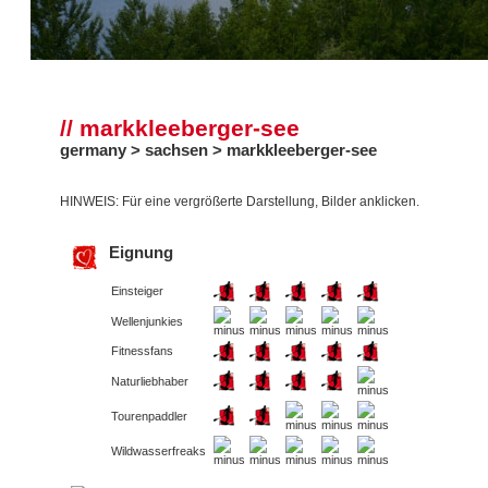
// markkleeberger-see
germany > sachsen > markkleeberger-see
HINWEIS: Für eine vergrößerte Darstellung, Bilder anklicken.
Eignung
Einsteiger
Wellenjunkies
Fitnessfans
Naturliebhaber
Tourenpaddler
Wildwasserfreaks