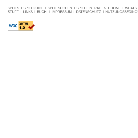
SPOTS
l
SPOTGUIDE
l
SPOT SUCHEN
l
SPOT EINTRAGEN
l
HOME
l
WHATS
STUFF
l
LINKS
l
BUCH l
IMPRESSUM
l
DATENSCHUTZ
l
NUTZUNGSBEDIN